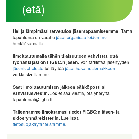
(etä)
Hei ja lämpimästi tervetuloa jäsentapaamiseemme
!
Tämä
tapahtuma on varattu
jäsenorganisaatioidemme
henkilökunnalle.
Ilmoittautumalla tähän tilaisuuteen vahvistat, että
työnantajasi on FIGBC:n jäsen.
Voit tarkistaa jäsenyyden
jäsenluettelosta
tai täyttää
jäsenhakemuslomakkeen
verkkosivuillamme.
Saat ilmoittautumisen jälkeen sähköpostiisi
vahvistusviestin.
Jos et saa viestiä, ota yhteyttä:
tapahtumat@figbc.fi.
Tallennamme ilmoittamasi tiedot FIGBC:n jäsen- ja
sidosryhmärekisteriin.
Lue lisää
tietosuojakäytänteistämme
.